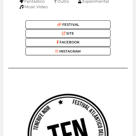
Fantástico
Outro
Experimental
Music Video
FESTIVAL
SITE
FACEBOOK
INSTAGRAM