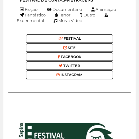
FESTIVAL DE CURTAS-METRAGENS
Ficção
Documentário
Animação
Fantástico
Terror
Outro
Experimental
Music Video
FESTIVAL
SITE
FACEBOOK
TWITTER
INSTAGRAM