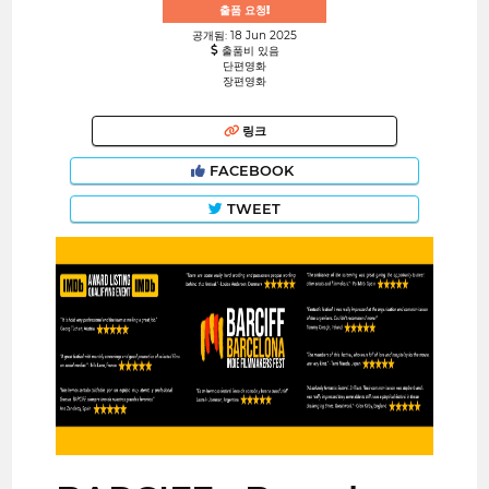
출품 요청!
공개됨: 18 Jun 2025
출품비 있음
단편영화
장편영화
링크
FACEBOOK
TWEET