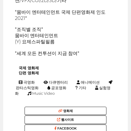
션/VFX/CGI/2D/3D/기타
*뭄바이 엔터테인먼트 국제 단편영화제 인도
2021*
*조직별 조직*
뭄바이 엔터테인먼트
(Y) 요제스파틸필름
*세계 모든 컨투션이 지금 참여*
국제 영화제
단편 영화제
극영화
다큐멘터리
애니메이션
판타스틱영화
공포영화
기타
실험영
화
Music Video
영화제
웹사이트
FACEBOOK