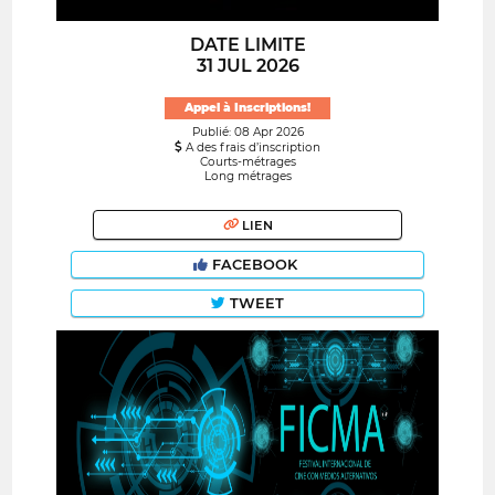
DATE LIMITE
31 JUL 2026
Appel à Inscriptions!
Publié: 08 Apr 2026
A des frais d’inscription
Courts-métrages
Long métrages
LIEN
FACEBOOK
TWEET