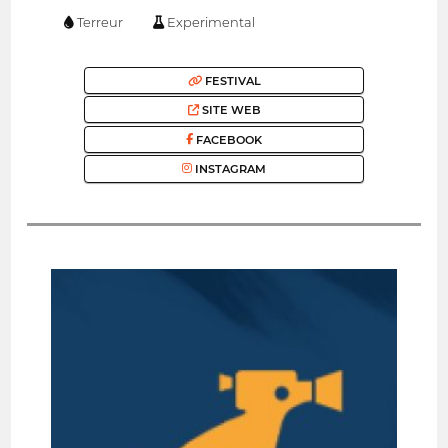
Terreur
Experimental
FESTIVAL
SITE WEB
FACEBOOK
INSTAGRAM