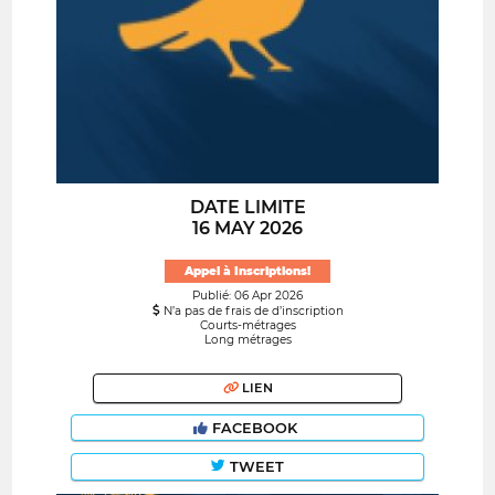
DATE LIMITE
16 MAY 2026
Appel à Inscriptions!
Publié: 06 Apr 2026
N’a pas de frais de d’inscription
Courts-métrages
Long métrages
LIEN
FACEBOOK
TWEET