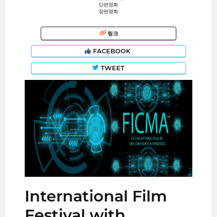
단편영화
장편영화
링크
FACEBOOK
TWEET
International Film
Festival with