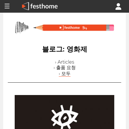
블로그: 영화제
› Articles
› 출품 요청
› 모두