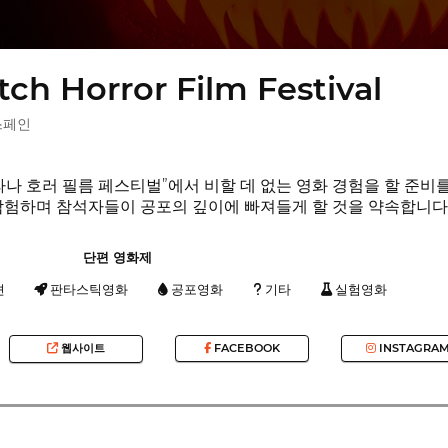
h Horror Film Festival
 스페인
라나 호러 필름 페스티벌”에서 비할 데 없는 영화 경험을 할 준비
탐험하며 참석자들이 공포의 깊이에 빠져들게 할 것을 약속합니다
단편 영화제
션
판타스틱영화
공포영화
기타
실험영화
웹사이트
FACEBOOK
INSTAGRA