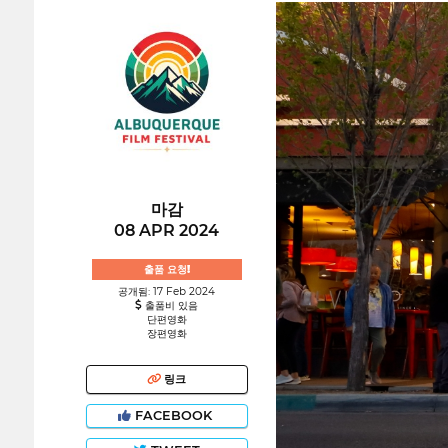
마감
08 APR 2024
출품 요청!
공개됨: 17 Feb 2024
출품비 있음
단편영화
장편영화
링크
FACEBOOK