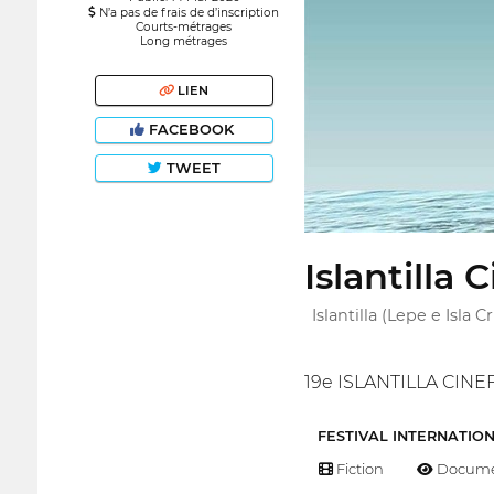
N’a pas de frais de d’inscription
Courts-métrages
Long métrages
LIEN
FACEBOOK
TWEET
Islantilla
Islantilla (Lepe e Isla C
19e ISLANTILLA CIN
FESTIVAL INTERNATIO
Fiction
Docume