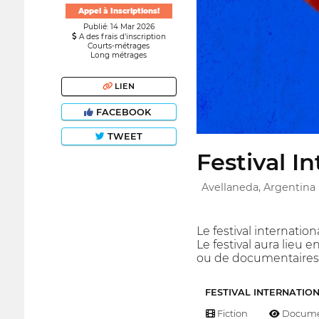
Appel à Inscriptions!
Publié: 14 Mar 2026
A des frais d’inscription
Courts-métrages
Long métrages
LIEN
FACEBOOK
TWEET
Festival I
Avellaneda, Argentina
Le festival internatio
Le festival aura lieu 
ou de documentaires. 
FESTIVAL INTERNATIO
Fiction
Docume