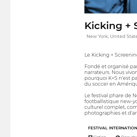
Kicking + 
New York, United Stat
Le Kicking + Screenin
Fondé et organisé par
narrateurs. Nous vivon
pourquoi K+S n'est p
du soccer en Amériqu
Le festival phare de 
footballistique new-y
culturel complet, com
photographies et d'art,
FESTIVAL INTERNATIO
Fiction
Docume