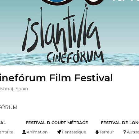
 Cinefórum Film Festival
ristina), Spain
EFÓRUM
NAL
FESTIVAL D COURT MÉTRAGE
FESTIVAL DE LO
ntaire
Animation
Fantastique
Terreur
Autre