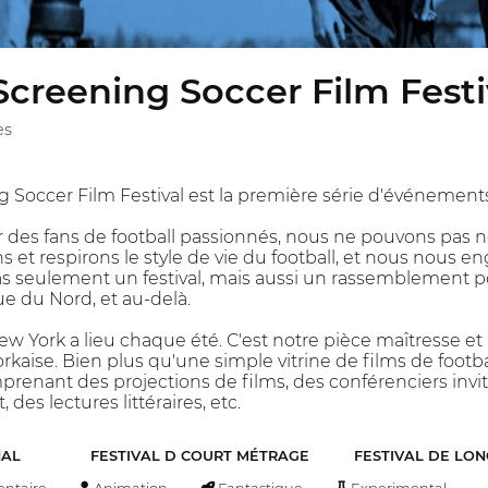
Screening Soccer Film Festi
es
g Soccer Film Festival est la première série d'événeme
 des fans de football passionnés, nous ne pouvons pas nou
s et respirons le style de vie du football, et nous nous en
as seulement un festival, mais aussi un rassemblement 
e du Nord, et au-delà.
New York a lieu chaque été. C'est notre pièce maîtresse e
orkaise. Bien plus qu'une simple vitrine de films de foot
prenant des projections de films, des conférenciers invit
 des lectures littéraires, etc.
NAL
FESTIVAL D COURT MÉTRAGE
FESTIVAL DE LO
ntaire
Animation
Fantastique
Experimental