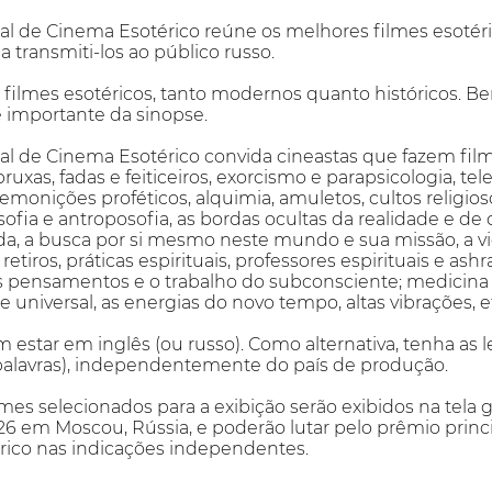
nal de Cinema Esotérico reúne os melhores filmes esotéri
 a transmiti-los ao público russo.
filmes esotéricos, tanto modernos quanto históricos. 
 importante da sinopse.
onal de Cinema Esotérico convida cineastas que fazem fi
bruxas, fadas e feiticeiros, exorcismo e parapsicologia, 
emonições proféticos, alquimia, amuletos, cultos religios
fia e antroposofia, as bordas ocultas da realidade e de
ida, a busca por si mesmo neste mundo e sua missão, a v
 retiros, práticas espirituais, professores espirituais e 
s pensamentos e o trabalho do subconsciente; medicina 
 universal, as energias do novo tempo, altas vibrações, e
 estar em inglês (ou russo). Como alternativa, tenha as
palavras), independentemente do país de produção.
mes selecionados para a exibição serão exibidos na tela 
26 em Moscou, Rússia, e poderão lutar pelo prêmio princip
ico nas indicações independentes.