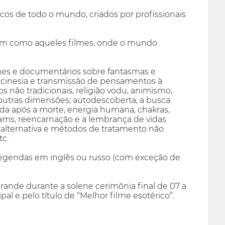
cos de todo o mundo, criados por profissionais
Bem como aqueles filmes, onde o mundo
lmes e documentários sobre fantasmas e
telecinesia e transmissão de pensamentos à
os não tradicionais, religião vodu, animismo,
 outras dimensões; autodescoberta, a busca
ida após a morte, energia humana, chakras,
ashrams, reencarnação e a lembrança de vidas
alternativa e métodos de tratamento não
tc.
 legendas em inglês ou russo (com exceção de
grande durante a solene cerimônia final de 07 a
al e pelo título de “Melhor filme esotérico”.