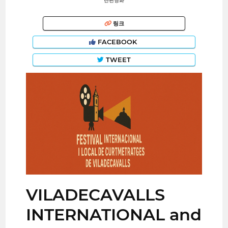
단편영화
링크
FACEBOOK
TWEET
VILADECAVALLS
INTERNATIONAL and