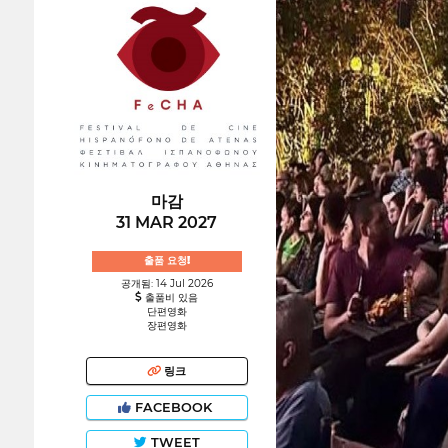
마감
31 MAR 2027
출품 요청!
공개됨: 14 Jul 2026
출품비 있음
단편영화
장편영화
링크
FACEBOOK
TWEET