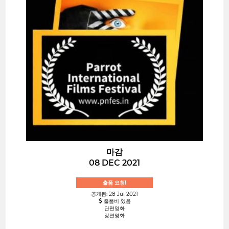
마감
08 DEC 2021
출품 요청!
공개됨: 28 Jul 2021
출품비 있음
단편영화
장편영화