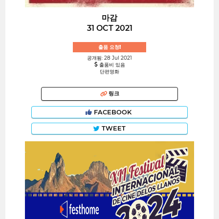
마감
31 OCT 2021
출품 요청!
공개됨: 28 Jul 2021
출품비 있음
단편영화
링크
FACEBOOK
TWEET