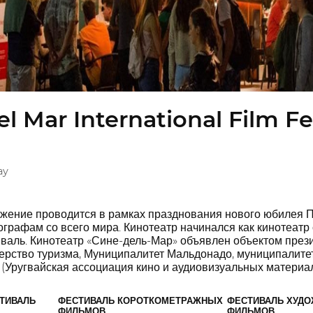
el Mar International Film Fe
ay
ожение проводится в рамках празднования нового юбилея 
графам со всего мира. Кинотеатр начинался как кинотеатр
аль. Кинотеатр «Сине-дель-Мар» объявлен объектом презид
рство туризма, Муниципалитет Мальдонадо, муниципалитет
(Уругвайская ассоциация кино и аудиовизуальных материал
ТИВАЛЬ
ФЕСТИВАЛЬ КОРОТКОМЕТРАЖНЫХ
ФЕСТИВАЛЬ ХУД
ФИЛЬМОВ
ФИЛЬМОВ