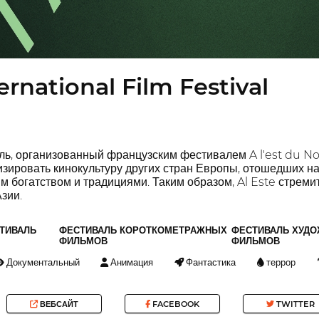
ternational Film Festival
аль, организованный французским фестивалем A l'est du N
изировать кинокультуру других стран Европы, отошедших н
 богатством и традициями. Таким образом, Al Este стрем
зии.
ТИВАЛЬ
ФЕСТИВАЛЬ КОРОТКОМЕТРАЖНЫХ
ФЕСТИВАЛЬ ХУД
ФИЛЬМОВ
ФИЛЬМОВ
Документальный
Анимация
Фантастика
террор
ВЕБСАЙТ
FACEBOOK
TWITTER