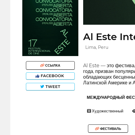
Al Este In
Lima, Peru
Al Este — это фестив
ССЫЛКА
года, призван популяр
FACEBOOK
обладающих бесценным
Латинской Америке и А
TWEET
МЕЖДУНАРОДНЫЙ ФЕС
Художественный
ФЕСТИВАЛЬ