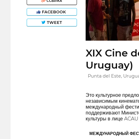
ССЫЛКА
FACEBOOK
TWEET
XIX Cine d
Uruguay)
Punta del Este, Urugu
Это культурное предл
независимым кинемато
международный фестив
поддерживают Министе
культуры в лице ACAU 
МЕЖДУНАРОДНЫЙ ФЕС