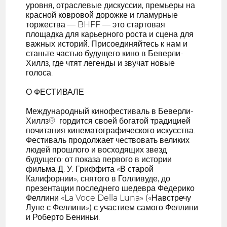
уровня, отраслевые дискуссии, премьеры на
красной ковровой дорожке и гламурные
торжества — BHFF — это стартовая
площадка для карьерного роста и сцена для
важных историй. Присоединяйтесь к нам и
станьте частью будущего кино в Беверли-
Хиллз, где чтят легенды и звучат новые
голоса.
О ФЕСТИВАЛЕ
Международный кинофестиваль в Беверли-
Хиллз® ️ гордится своей богатой традицией
почитания кинематографического искусства.
Фестиваль продолжает чествовать великих
людей прошлого и восходящих звезд
будущего: от показа первого в истории
фильма Д. У. Гриффита «В старой
Калифорнии», снятого в Голливуде, до
презентации последнего шедевра Федерико
Феллини «La Voce Della Luna» («Навстречу
Луне с Феллини») с участием самого Феллини
и Роберто Бениньи.