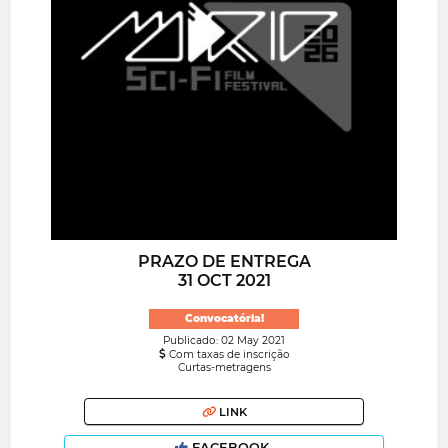
PRAZO DE ENTREGA
31 OCT 2021
Convocatória!
Publicado: 02 May 2021
Com taxas de inscrição
Curtas-metragens
LINK
FACEBOOK