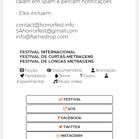
caiam em spam e percam notificações
- Eles incluem:
contact@horrorfest.info
SAhorrorfest@gmail.com
info@flamedrop.com
FESTIVAL INTERNACIONAL
FESTIVAL DE CURTAS-METRAGENS
FESTIVAL DE LONGAS METRAGENS
Ficção
Documentário
Animação
Fantástico
Terror
Outro
Experimental
Music Video
FESTIVAL
SITE
FACEBOOK
TWITTER
INSTAGRAM