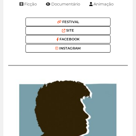
Ficção
Documentário
Animação
FESTIVAL
SITE
FACEBOOK
INSTAGRAM