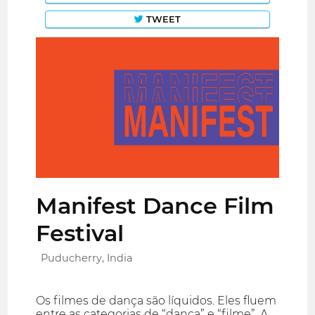
TWEET
Manifest Dance Film
Festival
Puducherry, India
Os filmes de dança são líquidos. Eles fluem
entre as categorias de “dança” e “filme”. A