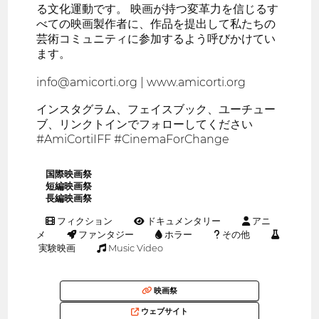
る文化運動です。 映画が持つ変革力を信じるす
べての映画製作者に、作品を提出して私たちの
芸術コミュニティに参加するよう呼びかけてい
ます。
info@amicorti.org | www.amicorti.org
インスタグラム、フェイスブック、ユーチュー
ブ、リンクトインでフォローしてください
#AmiCortiIFF #CinemaForChange
国際映画祭
短編映画祭
長編映画祭
フィクション
ドキュメンタリー
アニ
メ
ファンタジー
ホラー
その他
実験映画
Music Video
映画祭
ウェブサイト