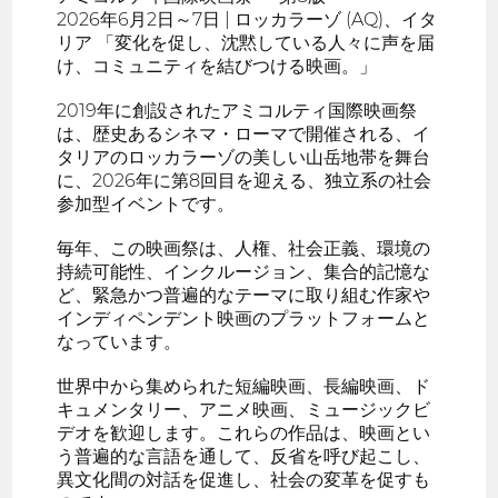
2026年6月2日～7日 | ロッカラーゾ (AQ)、イタ
リア 「変化を促し、沈黙している人々に声を届
け、コミュニティを結びつける映画。」
2019年に創設されたアミコルティ国際映画祭
は、歴史あるシネマ・ローマで開催される、イ
タリアのロッカラーゾの美しい山岳地帯を舞台
に、2026年に第8回目を迎える、独立系の社会
参加型イベントです。
毎年、この映画祭は、人権、社会正義、環境の
持続可能性、インクルージョン、集合的記憶な
ど、緊急かつ普遍的なテーマに取り組む作家や
インディペンデント映画のプラットフォームと
なっています。
世界中から集められた短編映画、長編映画、ド
キュメンタリー、アニメ映画、ミュージックビ
デオを歓迎します。これらの作品は、映画とい
う普遍的な言語を通して、反省を呼び起こし、
異文化間の対話を促進し、社会の変革を促すも