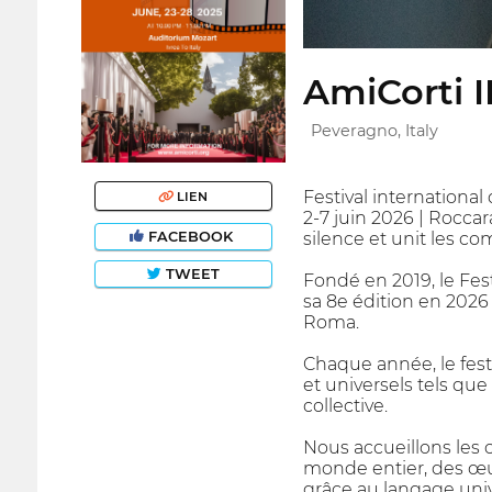
AmiCorti I
Peveragno, Italy
Festival international
LIEN
2-7 juin 2026 | Rocca
FACEBOOK
silence et unit les c
TWEET
Fondé en 2019, le Fes
sa 8e édition en 2026
Roma.
Chaque année, le fest
et universels tels que
collective.
Nous accueillons les 
monde entier, des œuvr
grâce au langage uni