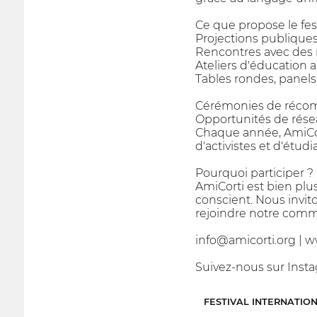
Ce que propose le fest
Projections publiqu
Rencontres avec des r
Ateliers d'éducation 
Tables rondes, panel
Cérémonies de récomp
Opportunités de réseau
Chaque année, AmiCor
d'activistes et d'étud
Pourquoi participer ?
AmiCorti est bien plu
conscient. Nous invit
rejoindre notre comm
info@amicorti.org | w
Suivez-nous sur Ins
FESTIVAL INTERNATIO