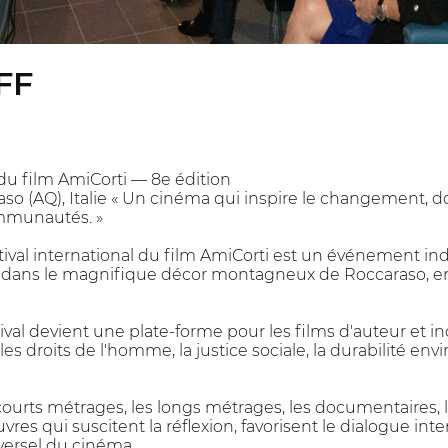
FF
 du film AmiCorti — 8e édition
raso (AQ), Italie « Un cinéma qui inspire le changement, 
ommunautés. »
tival international du film AmiCorti est un événement 
 dans le magnifique décor montagneux de Roccaraso, en 
ival devient une plate-forme pour les films d'auteur e
 les droits de l'homme, la justice sociale, la durabilité e
courts métrages, les longs métrages, les documentaires, l
es qui suscitent la réflexion, favorisent le dialogue inter
versel du cinéma.