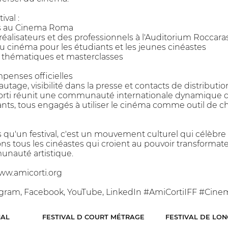
ival :
es au Cinema Roma
éalisateurs et des professionnels à l'Auditorium Roccara
au cinéma pour les étudiants et les jeunes cinéastes
s thématiques et masterclasses
enses officielles
tage, visibilité dans la presse et contacts de distributio
ti réunit une communauté internationale dynamique de 
iants, tous engagés à utiliser le cinéma comme outil de c
s qu'un festival, c'est un mouvement culturel qui célèbr
ons tous les cinéastes qui croient au pouvoir transformat
unauté artistique.
ww.amicorti.org
tagram, Facebook, YouTube, LinkedIn #AmiCortiIFF #Ci
NAL
FESTIVAL D COURT MÉTRAGE
FESTIVAL DE LO