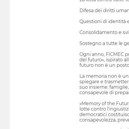
Difesa dei diritti uman
Questioni di identità e
Consolidamento e svilu
Sostegno a tutte le ge
Ogni anno, FICMEC pro
del futuro», ispirato a
futuro non è un post
La memoria non è un es
spiegare e trasmettere 
suo insieme: famiglie,
consapevole di prepara
«Memory of the Future
lotte contro l'ingiusti
democratici costituis
consapevolezza, preveni