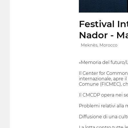
Festival 
Nador - M
Meknès, Morocco
«Memoria del futuro/L
Il Center for Common 
internazionale, apre i
Comune (FICMEC), che 
Il CMCDP opera nei s
Problemi relativi al
Diffusione di una cul
La lotta contro tutte 