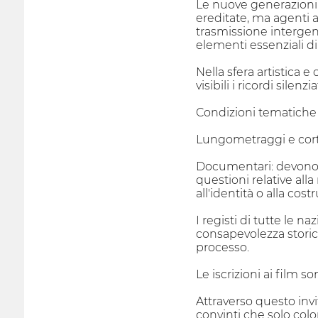
Le nuove generazioni 
ereditate, ma agenti a
trasmissione intergene
elementi essenziali d
Nella sfera artistica e
visibili i ricordi silen
Condizioni tematiche 
Lungometraggi e corto
Documentari: devono e
questioni relative alla
all'identità o alla cos
I registi di tutte le n
consapevolezza storica
processo.
Le iscrizioni ai film s
Attraverso questo invi
convinti che solo col