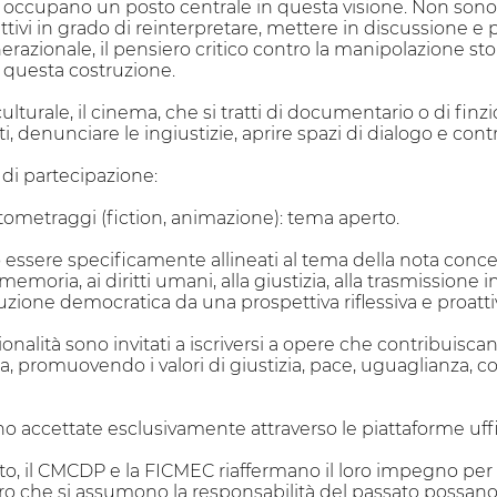
occupano un posto centrale in questa visione. Non sono
ttivi in grado di reinterpretare, mettere in discussione e p
razionale, il pensiero critico contro la manipolazione sto
i questa costruzione.
 culturale, il cinema, che si tratti di documentario o di fin
ziati, denunciare le ingiustizie, aprire spazi di dialogo e con
di partecipazione:
metraggi (fiction, animazione): tema aperto.
ssere specificamente allineati al tema della nota concet
 memoria, ai diritti umani, alla giustizia, alla trasmissione 
truzione democratica da una prospettiva riflessiva e proatti
azionalità sono invitati a iscriversi a opere che contribuisca
, promuovendo i valori di giustizia, pace, uguaglianza, co
ono accettate esclusivamente attraverso le piattaforme uffici
to, il CMCDP e la FICMEC riaffermano il loro impegno per 
oro che si assumono la responsabilità del passato possano