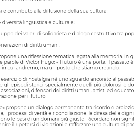
i e contributo alla diffusione della sua cultura;
 diversità linguistica e culturale;
ppo dei valori di solidarietà e dialogo costruttivo tra popo
nerazioni di diritti umani.
pone una riflessione tematica legata alla memoria. In qu
lle parole di Victor Hugo: «Il futuro è una porta, il passato 
o in cui andremo, ma un posto che stiamo creando.
ercizio di nostalgia né uno sguardo ancorato al passato. 
gli episodi storici, specialmente quelli più dolorosi, è dov
 associazioni, difensori dei diritti umani, artisti ed educa
zione per il futuro.
» propone un dialogo permanente tra ricordo e proiezione,
zia, i processi di verità e riconciliazione, la difesa della d
cono le basi di un domani più giusto. Ricordare non signi
re il ripetersi di violazioni e rafforzare una cultura di pa