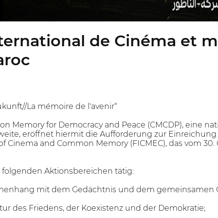
International de Cinéma e
aroc
kunft//La mémoire de l'avenir“
on Memory for Democracy and Peace (CMCDP), eine nat
weite, eröffnet hiermit die Aufforderung zur Einreichung
al of Cinema and Common Memory (FICMEC), das vom 30. O
 folgenden Aktionsbereichen tätig:
enhang mit dem Gedächtnis und dem gemeinsamen Ged
tur des Friedens, der Koexistenz und der Demokratie;