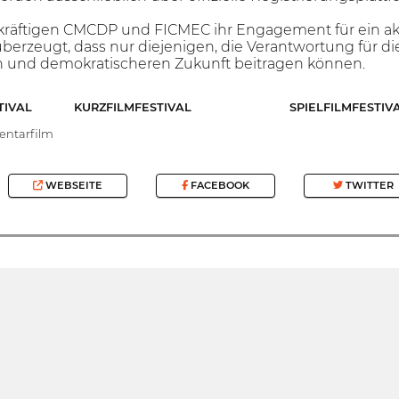
kräftigen CMCDP und FICMEC ihr Engagement für ein akti
 überzeugt, dass nur diejenigen, die Verantwortung fü
n und demokratischeren Zukunft beitragen können.
TIVAL
KURZFILMFESTIVAL
SPIELFILMFESTIV
ntarfilm
WEBSEITE
FACEBOOK
TWITTER