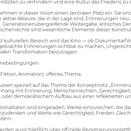
stößen zu verhindern und eine Kultur des Friedens zu s
men in dieser Vision einen zentralen Platz ein. Sie si
aktive Akteure, die in der Lage sind, Erinnerungen neu z
en. Generationenübergreifende Weitergabe, kritisches D
chenrechte sind wesentliche Elemente dieser Konstruk
d kulturellen Bereich wird das Kino — ob Dokumentarfil
brachte Erinnerungen sichtbar zu machen, Ungerechti
ialen Transformation beizutragen.
hmebedingungen:
(Fiktion, Animation): offenes Thema.
sen speziell auf das Thema der Konzeptnotiz „Erinneru
ang mit Erinnerung, Menschenrechten, Gerechtigkeit,
t oder demokratischem Aufbau aus einer reflektierten u
tionalitäten sind eingeladen, Werke einzureichen, die d
hzudenken und Werte wie Gerechtigkeit, Frieden, Gleichh
rdern.
den ausschließlich über offizielle Registrierungsplattfor