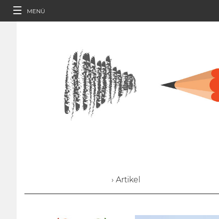
MENÜ
› Artikel