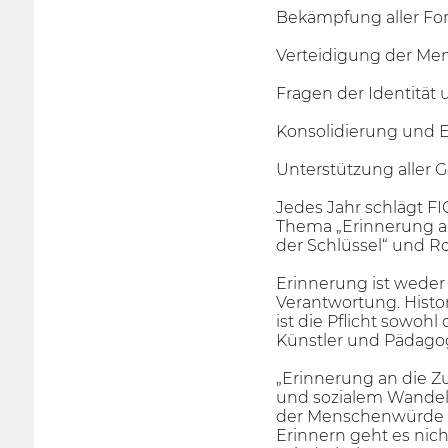
Bekämpfung aller Fo
Verteidigung der Men
Fragen der Identität u
Konsolidierung und E
Unterstützung aller
Jedes Jahr schlägt F
Thema „Erinnerung an 
der Schlüssel“ und Ro
Erinnerung ist weder e
Verantwortung. Histo
ist die Pflicht sowoh
Künstler und Pädagog
„Erinnerung an die Z
und sozialem Wandel 
der Menschenwürde un
Erinnern geht es nic