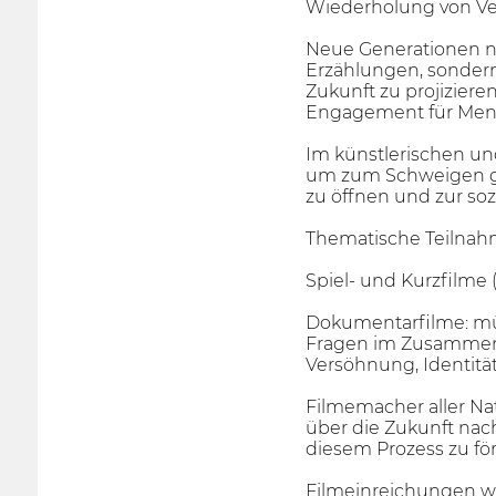
Wiederholung von Ver
Neue Generationen neh
Erzählungen, sondern 
Zukunft zu projizier
Engagement für Mens
Im künstlerischen un
um zum Schweigen ge
zu öffnen und zur soz
Thematische Teilna
Spiel- und Kurzfilme 
Dokumentarfilme: müs
Fragen im Zusammenh
Versöhnung, Identitä
Filmemacher aller Na
über die Zukunft nac
diesem Prozess zu fö
Filmeinreichungen wer