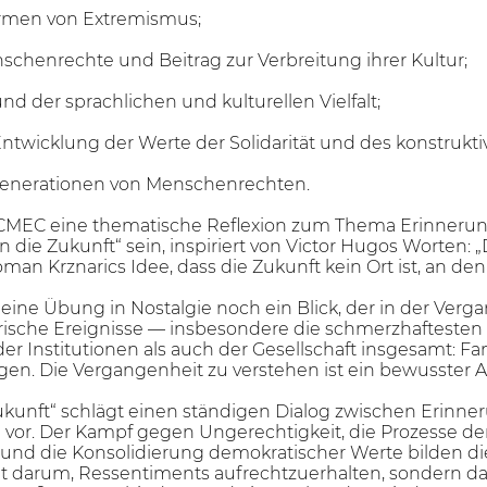
rmen von Extremismus;
schenrechte und Beitrag zur Verbreitung ihrer Kultur;
nd der sprachlichen und kulturellen Vielfalt;
ntwicklung der Werte der Solidarität und des konstrukt
 Generationen von Menschenrechten.
ICMEC eine thematische Reflexion zum Thema Erinnerung 
die Zukunft“ sein, inspiriert von Victor Hugos Worten: „D
man Krznarics Idee, dass die Zukunft kein Ort ist, an den
ine Übung in Nostalgie noch ein Blick, der in der Vergang
rische Ereignisse — insbesondere die schmerzhaftesten 
l der Institutionen als auch der Gesellschaft insgesamt: 
en. Die Vergangenheit zu verstehen ist ein bewusster Ak
ukunft“ schlägt einen ständigen Dialog zwischen Erinner
vor. Der Kampf gegen Ungerechtigkeit, die Prozesse de
d die Konsolidierung demokratischer Werte bilden die
ht darum, Ressentiments aufrechtzuerhalten, sondern da