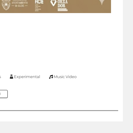
s
Experimental
Music Video
M