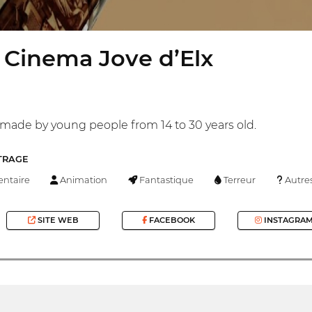
 Cinema Jove d’Elx
s made by young people from 14 to 30 years old.
TRAGE
ntaire
Animation
Fantastique
Terreur
Autre
SITE WEB
FACEBOOK
INSTAGRA