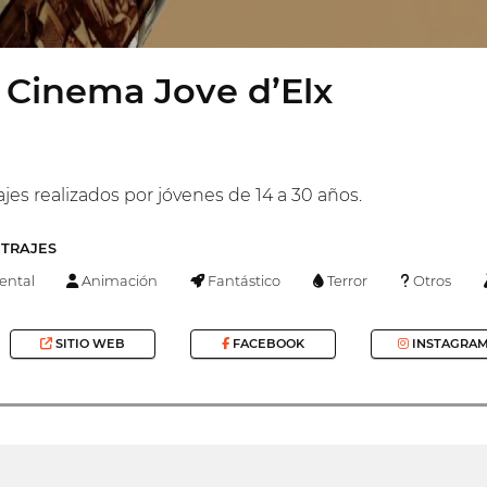
 Cinema Jove d’Elx
jes realizados por jóvenes de 14 a 30 años.
ETRAJES
ntal
Animación
Fantástico
Terror
Otros
SITIO WEB
FACEBOOK
INSTAGRA