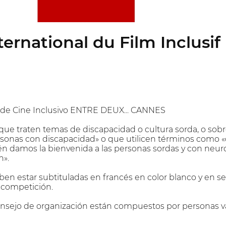
nternational du Film Inclusi
l de Cine Inclusivo ENTRE DEUX... CANNES
que traten temas de discapacidad o cultura sorda, o sob
rsonas con discapacidad» o que utilicen términos como «d
n damos la bienvenida a las personas sordas y con neur
n».
eben estar subtituladas en francés en color blanco y en s
a competición.
onsejo de organización están compuestos por personas vá