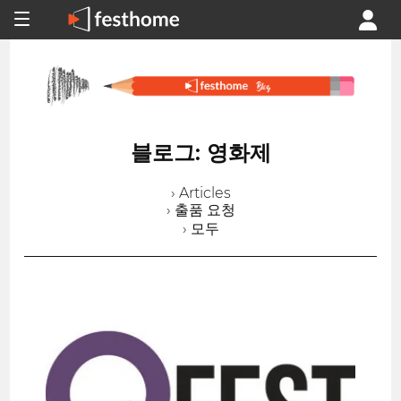
블로그: 영화제
› Articles
› 출품 요청
› 모두