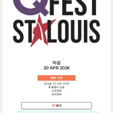
마감
20 APR 2026
출품 요청!
공개됨: 20 Mar 2026
출품비 있음
단편영화
장편영화
링크