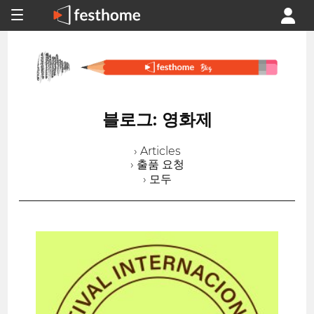
블로그: 영화제
› Articles
› 출품 요청
› 모두