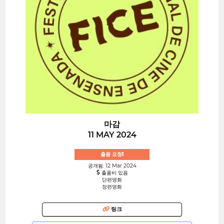
마감
11 MAY 2024
출품 요청!
공개됨: 12 Mar 2024
출품비 있음
단편영화
장편영화
링크