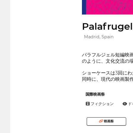
Palafruge
Madrid, Spain
パラフルジェル短編映
のように、文化交流の
ショーケースは3回に
同時に、現代の映画製
国際映画祭
フィクション
ド
映画祭