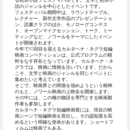
る犯罪小説フェスティバルです。 文学と犯罪小
説のジャンルを中心としたイベントです。
フェスティバル期間中は、ラウンドテーブル、
レクチャー、新作文学作品のプレゼンテーショ
ン、読書クラブのほか、モノローグコンテス
ト、オープンマイクセッション、トーク、ミー
ティングなど、ノワールをテーマにしたイベン
トが開催されます。
今年で10回目を迎えるカルタヘナ・ネグラ短編
映画コンペティションは、公式プログラムの根
幹をなす存在となっています。 カルタヘナ・ネ
グラでは、映画に情熱を注いでいます。だから
こそ、文学と映画のジャンルを同じイベントに
集めたいと考えています。
そこで、映画界との関係を強めようという精神
のもと、ノワール映画の上映会を開催します。
その中には、この種の物語を専門とする映画製
作者も参加します。
カルタヘナ・ネグラ短編映画賞には、現在の映
画シーンで短編映画を宣伝し、その認知度を高
めるという明確な使命があります。 ショートフ
ィルムは映画でもある。