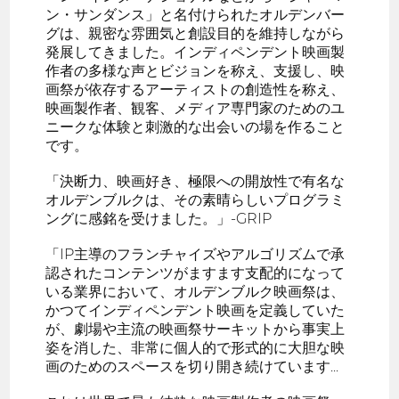
ン・サンダンス」と名付けられたオルデンバー
グは、親密な雰囲気と創設目的を維持しながら
発展してきました。インディペンデント映画製
作者の多様な声とビジョンを称え、支援し、映
画祭が依存するアーティストの創造性を称え、
映画製作者、観客、メディア専門家のためのユ
ニークな体験と刺激的な出会いの場を作ること
です。
「決断力、映画好き、極限への開放性で有名な
オルデンブルクは、その素晴らしいプログラミ
ングに感銘を受けました。」-GRIP
「IP主導のフランチャイズやアルゴリズムで承
認されたコンテンツがますます支配的になって
いる業界において、オルデンブルク映画祭は、
かつてインディペンデント映画を定義していた
が、劇場や主流の映画祭サーキットから事実上
姿を消した、非常に個人的で形式的に大胆な映
画のためのスペースを切り開き続けています...