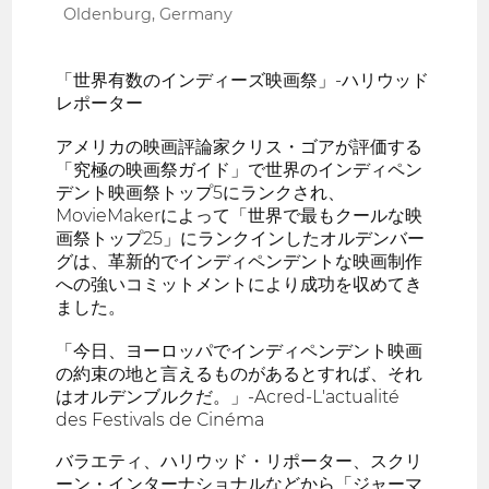
Oldenburg, Germany
「世界有数のインディーズ映画祭」-ハリウッド
レポーター
アメリカの映画評論家クリス・ゴアが評価する
「究極の映画祭ガイド」で世界のインディペン
デント映画祭トップ5にランクされ、
MovieMakerによって「世界で最もクールな映
画祭トップ25」にランクインしたオルデンバー
グは、革新的でインディペンデントな映画制作
への強いコミットメントにより成功を収めてき
ました。
「今日、ヨーロッパでインディペンデント映画
の約束の地と言えるものがあるとすれば、それ
はオルデンブルクだ。」-Acred-L'actualité
des Festivals de Cinéma
バラエティ、ハリウッド・リポーター、スクリ
ーン・インターナショナルなどから「ジャーマ