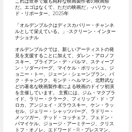
これは世界で最も純粋な映画製作者の映画祭
だ。エゴはなくて、ただの映画だ」-ハリウッ
ド・リポーター、2025年
「オルデンブルクはディスカバリー・チャンネ
ルとして栄えている。」-スクリーン・インター
ナショナル
オルデンブルクでは、新しいアーティストの発
見を支援することに加えて、ダレン・アロノフ
スキー、ブライアン・デ・パルマ、スティーブ
ン・ソダーバーグ、マイケル・ポリッシュ、ジ
ョニー・トー、ジェーン・シェーンブラン、パ
ク・チャンウク、モンテ・ヘルマン、北野武な
どの著名な映画製作者による映画のドイツ初演
を主催しています。 主賓には、ジム・マクブラ
イド、ラリー・クラーク、フィリップ・ド・ブ
ロカ、アンジェイ・ズラウスキー、ケン・ラッ
セル、ジェリー・シャッツバーグ、ラドリー・
メッツガー、テッド・コッチェフ、フェドン・
パマイケル、ジョージ・アーミテージ、クリス
トフ・オノレ、エドワード・R・プレスマン、