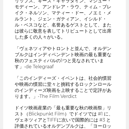
リップス、キース・キャラダイン、マシュー・
モディーン、アンドレア・ラウ、ティム・ブレ
イク・ネルソン、マティー・ドー、ノエミ・メ
ルラント、ジェン・ガティアン、イシルド・
ル・ベスコなど、名誉あるゲストとして、また
は彼らに敬意を表してトリビュートとして出席
した多くの人々がいる。
「ヴェネツィアやトロントと並んで、オルデン
ブルクはインディペンデント映画の最も重要な
秋のフェスティバルの1つと見なされていま
す」-de Telegraaf
「このインディーズ・イベントは、社会的慣習
や映画の慣習に堂々と挑戦するロックンロール
のインディーズ映画を上映することで定評があ
ります。」-The Film Verdict
ドイツ映画産業の「最も重要な秋の映画祭」リ
スト（Blickpunkt Film）でドイツでは #1 に、
ヴェネツィアとTIFFに次いで国際的には #3 と
評価されているオルデンブルクは、「ヨーロッ