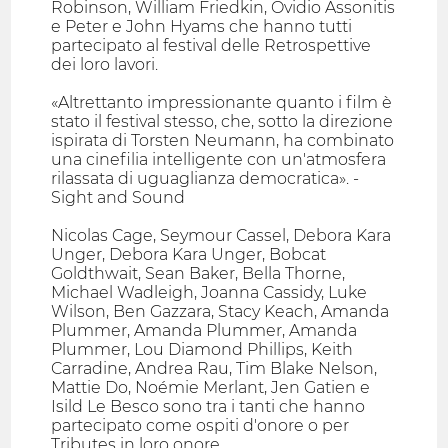
Robinson, William Friedkin, Ovidio Assonitis
e Peter e John Hyams che hanno tutti
partecipato al festival delle Retrospettive
dei loro lavori.
«Altrettanto impressionante quanto i film è
stato il festival stesso, che, sotto la direzione
ispirata di Torsten Neumann, ha combinato
una cinefilia intelligente con un'atmosfera
rilassata di uguaglianza democratica». -
Sight and Sound
Nicolas Cage, Seymour Cassel, Debora Kara
Unger, Debora Kara Unger, Bobcat
Goldthwait, Sean Baker, Bella Thorne,
Michael Wadleigh, Joanna Cassidy, Luke
Wilson, Ben Gazzara, Stacy Keach, Amanda
Plummer, Amanda Plummer, Amanda
Plummer, Lou Diamond Phillips, Keith
Carradine, Andrea Rau, Tim Blake Nelson,
Mattie Do, Noémie Merlant, Jen Gatien e
Isild Le Besco sono tra i tanti che hanno
partecipato come ospiti d'onore o per
Tributes in loro onore.