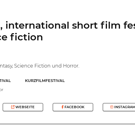
 international short film fes
e fiction
antasy, Science Fiction und Horror.
TIVAL
KURZFILMFESTIVAL
or
WEBSEITE
FACEBOOK
INSTAGRA