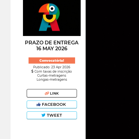
PRAZO DE ENTREGA
16 MAY 2026
Convocatória!
Publicado: 23 Apr 2026
Com taxas de inscrição
Curtas-metragens
Longas-metragens
LINK
FACEBOOK
TWEET