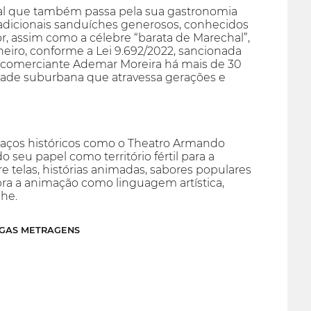
ral que também passa pela sua gastronomia
radicionais sanduíches generosos, conhecidos
, assim como a célebre “barata de Marechal”,
neiro, conforme a Lei 9.692/2022, sancionada
o comerciante Ademar Moreira há mais de 30
idade suburbana que atravessa gerações e
paços históricos como o Theatro Armando
 seu papel como território fértil para a
 telas, histórias animadas, sabores populares
bra a animação como linguagem artística,
lhe.
NGAS METRAGENS