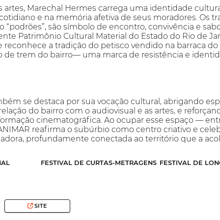
 artes, Marechal Hermes carrega uma identidade cultu
 cotidiano e na memória afetiva de seus moradores. Os t
“podrões”, são símbolo de encontro, convivência e sabor
nte Patrimônio Cultural Material do Estado do Rio de Ja
 reconhece a tradição do petisco vendido na barraca d
ão de trem do bairro— uma marca de resistência e ident
ém se destaca por sua vocação cultural, abrigando es
lação do bairro com o audiovisual e as artes, e reforçando
formação cinematográfica. Ao ocupar esse espaço — entre
 ANIMAR reafirma o subúrbio como centro criativo e cele
adora, profundamente conectada ao território que a aco
NAL
FESTIVAL DE CURTAS-METRAGENS
FESTIVAL DE LO
SITE