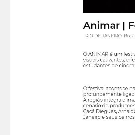
Animar | 
RIO DE JANEIRO, Brazi
O ANIMAR é um festiv
visuais cativantes, o 
estudantes de cinema 
O festival acontece n
profundamente ligado
A região integra o im
cenário de produções
Cacá Diegues, Arnaldo
Janeiro e seus bairros