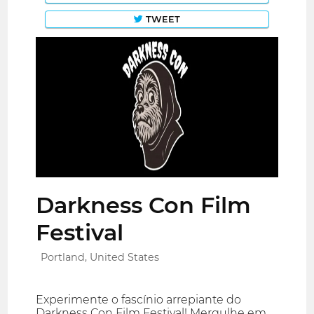
TWEET
Darkness Con Film
Festival
Portland, United States
Experimente o fascínio arrepiante do
Darkness Con Film Festival! Mergulhe em