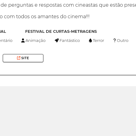
e perguntas e respostas com cineastas que estão presen
o com todos os amantes do cinema!!!
NAL
FESTIVAL DE CURTAS-METRAGENS
tário
Animação
Fantástico
Terror
Outro
SITE