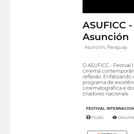
ASUFICC -
Asunción
Asunción, Paraguay
O ASUFICC - Festival
cinema contemporâne
reflexão. Enfatizand
programa de excelênc
cinematográfica e d
criadores nacionais.
FESTIVAL INTERNACIO
Ficção
Documen