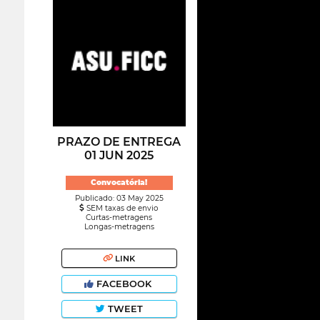
PRAZO DE ENTREGA
01 JUN 2025
Convocatória!
Publicado: 03 May 2025
SEM taxas de envio
Curtas-metragens
Longas-metragens
LINK
FACEBOOK
TWEET