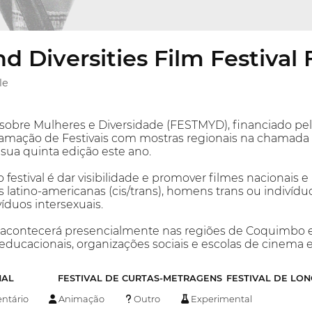
 Diversities Film Festiva
le
 sobre Mulheres e Diversidade (FESTMYD), financiado p
mação de Festivais com mostras regionais na chamada de
 sua quinta edição este ano.
o festival é dar visibilidade e promover filmes nacionais
as latino-americanas (cis/trans), homens trans ou indivídu
íduos intersexuais.
acontecerá presencialmente nas regiões de Coquimbo e 
s educacionais, organizações sociais e escolas de cinema e
NAL
FESTIVAL DE CURTAS-METRAGENS
FESTIVAL DE LO
tário
Animação
Outro
Experimental