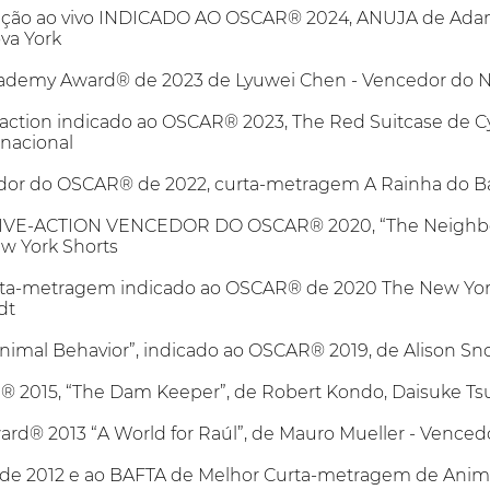
ão ao vivo INDICADO AO OSCAR® 2024, ANUJA de Adam J.
va York
ademy Award® de 2023 de Lyuwei Chen - Vencedor do N
action indicado ao OSCAR® 2023, The Red Suitcase de 
rnacional
or do OSCAR® de 2022, curta-metragem A Rainha do Ba
E-ACTION VENCEDOR DO OSCAR® 2020, “The Neighbors”
w York Shorts
ta-metragem indicado ao OSCAR® de 2020 The New Yor
dt
nimal Behavior”, indicado ao OSCAR® 2019, de Alison S
2015, “The Dam Keeper”, de Robert Kondo, Daisuke Ts
d® 2013 “A World for Raúl”, de Mauro Mueller - Vence
e 2012 e ao BAFTA de Melhor Curta-metragem de Animaç