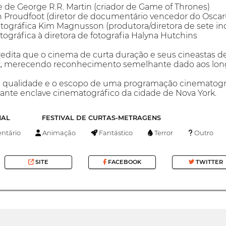
 de George R.R. Martin (criador de Game of Thrones)
 Proudfoot (diretor de documentário vencedor do Oscar
ográfica Kim Magnusson (produtora/diretora de sete ind
áfica à diretora de fotografia Halyna Hutchins
edita que o cinema de curta duração e seus cineastas dev
, merecendo reconhecimento semelhante dado aos lon
 a qualidade e o escopo de uma programação cinematográf
ante enclave cinematográfico da cidade de Nova York.
NAL
FESTIVAL DE CURTAS-METRAGENS
tário
Animação
Fantástico
Terror
Outro
SITE
FACEBOOK
TWITTER