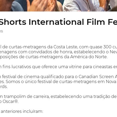
horts International Film Fe
es
l de curtas-metragens da Costa Leste, com quase 300 cur
enagens com convidados de honra, estabelecendo o New Y
osições de curtas-metragens da América do Norte.
fins lucrativos que oferece uma vitrine para cineastas
 festival de cinema qualificado para o Canadian Scree
s. Somos o único festival de curtas-metragens em Nova Yor
rds.
um trampolim de carreira, estabelecendo uma tradição de
o Oscar®.
 anteriores incluíram: