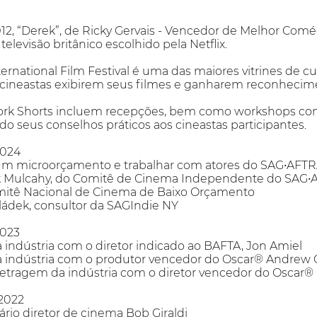
012, “Derek”, de Ricky Gervais - Vencedor de Melhor Co
levisão britânico escolhido pela Netflix.
ernational Film Festival é uma das maiores vitrines de
a cineastas exibirem seus filmes e ganharem reconhecim
rk Shorts incluem recepções, bem como workshops com es
 seus conselhos práticos aos cineastas participantes.
2024
m microorçamento e trabalhar com atores do SAG•AFT
k Mulcahy, do Comitê de Cinema Independente do SAG•
mitê Nacional de Cinema de Baixo Orçamento
ládek, consultor da SAGIndie NY
2023
 indústria com o diretor indicado ao BAFTA, Jon Amiel
a indústria com o produtor vencedor do Oscar® Andrew 
tragem da indústria com o diretor vencedor do Oscar® 
2022
o diretor de cinema Bob Giraldi