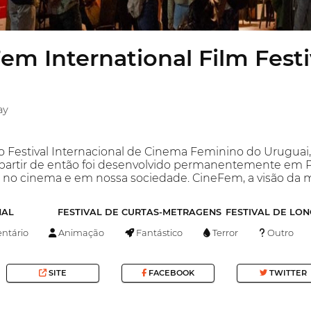
em International Film Festi
ay
 Festival Internacional de Cinema Feminino do Uruguai, c
partir de então foi desenvolvido permanentemente em Pu
 no cinema e em nossa sociedade. CineFem, a visão da 
NAL
FESTIVAL DE CURTAS-METRAGENS
FESTIVAL DE LO
tário
Animação
Fantástico
Terror
Outro
SITE
FACEBOOK
TWITTER