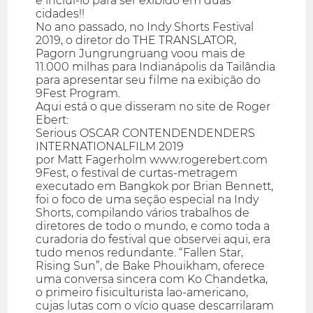
e incluí-lo para ser exibido em duas
cidades!!
No ano passado, no Indy Shorts Festival
2019, o diretor do THE TRANSLATOR,
Pagorn Jungrungruang voou mais de
11.000 milhas para Indianápolis da Tailândia
para apresentar seu filme na exibição do
9Fest Program.
Aqui está o que disseram no site de Roger
Ebert:
Serious OSCAR CONTENDENDENDERS
INTERNATIONALFILM 2019
por Matt Fagerholm www.rogerebert.com
9Fest, o festival de curtas-metragem
executado em Bangkok por Brian Bennett,
foi o foco de uma seção especial na Indy
Shorts, compilando vários trabalhos de
diretores de todo o mundo, e como toda a
curadoria do festival que observei aqui, era
tudo menos redundante. “Fallen Star,
Rising Sun”, de Bake Phouikham, oferece
uma conversa sincera com Ko Chandetka,
o primeiro fisiculturista lao-americano,
cujas lutas com o vício quase descarrilaram