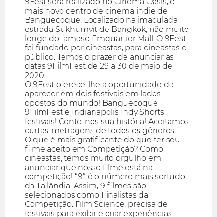
9Fest será realizado no Cinema Oasis, o
mais novo centro de cinema indie de
Banguecoque. Localizado na imaculada
estrada Sukhumvit de Bangkok, não muito
longe do famoso Emquartier Mall. O 9Fest
foi fundado por cineastas, para cineastas e
público. Temos o prazer de anunciar as
datas 9FilmFest de 29 a 30 de maio de
2020.
O 9Fest oferece-lhe a oportunidade de
aparecer em dois festivais em lados
opostos do mundo! Banguecoque
9FilmFest e Indianapolis Indy Shorts
festivais! Conte-nos sua história! Aceitamos
curtas-metragens de todos os gêneros.
O que é mais gratificante do que ter seu
filme aceito em Competição? Como
cineastas, temos muito orgulho em
anunciar que nosso filme está na
competição! “9” é o número mais sortudo
da Tailândia. Assim, 9 filmes são
selecionados como Finalistas da
Competição. Film Science, precisa de
festivais para exibir e criar experiências