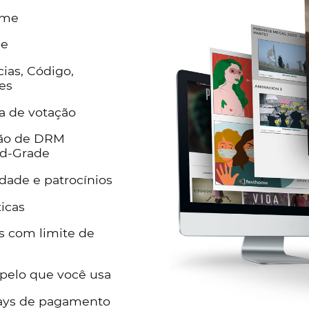
ome
be
as, Código,
es
a de votação
ão de DRM
d-Grade
dade e patrocínios
ticas
 com limite de
pelo que você usa
ys de pagamento