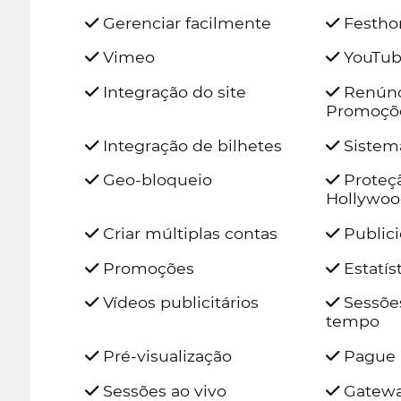
Gerenciar facilmente
Festh
Vimeo
YouTu
Integração do site
Renúnci
Promoçõ
Integração de bilhetes
Sistem
Geo-bloqueio
Proteç
Hollywoo
Criar múltiplas contas
Publici
Promoções
Estatís
Vídeos publicitários
Sessões
tempo
Pré-visualização
Pague 
Sessões ao vivo
Gatewa