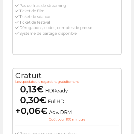
Pas de frais de streaming
Ticket de film
Ticket de séance
Ticket de festival
Dérogations, codes, comptes de presse...
Système de partage disponible
Gratuit
Les spectateurs regardent gratuitement
0,13€
HDReady
0,30€
FullHD
+0,06€
Adv. DRM
Coût pour 100 minutes
Payez pour ce que vous utilisez