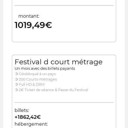
montant:
1019,49€
Festival d court métrage
Un mois avec des billets payants
Géobloqué à un pays
200 Courts-métrages
Full HD & DRM
2€ Ticket de séance & Passe du Festival
billets:
+1862,42€
hébergement: