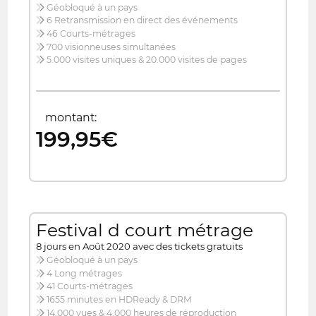
Géobloqué à un pays
6 Retransmission en direct des événements
46 Courts-métrages
700 visionneuses simultanées
5.000 visites uniques & 20.000 visites de pages
montant:
199,95€
Festival d court métrage
8 jours en Août 2020 avec des tickets gratuits
Géobloqué à un pays
4 Long métrages
41 Courts-métrages
1655 minutes en HDReady & DRM
14.000 vues & 4.000 heures de réproduction