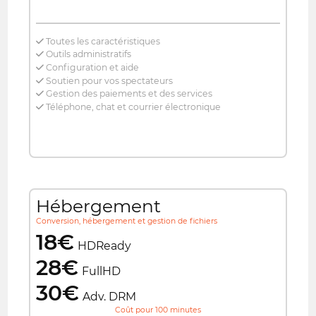
Toutes les caractéristiques
Outils administratifs
Configuration et aide
Soutien pour vos spectateurs
Gestion des paiements et des services
Téléphone, chat et courrier électronique
Hébergement
Conversion, hébergement et gestion de fichiers
18€
HDReady
28€
FullHD
30€
Adv. DRM
Coût pour 100 minutes