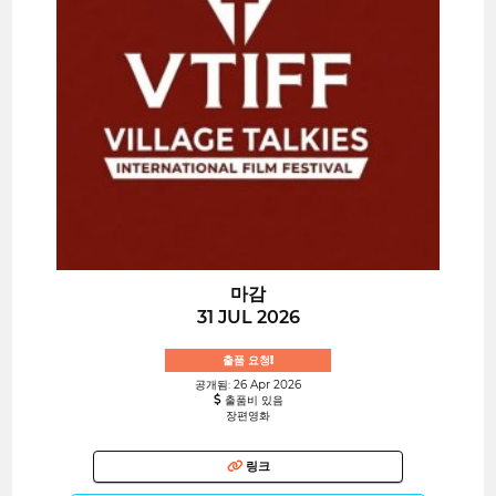
마감
31 JUL 2026
출품 요청!
공개됨: 26 Apr 2026
출품비 있음
장편영화
링크