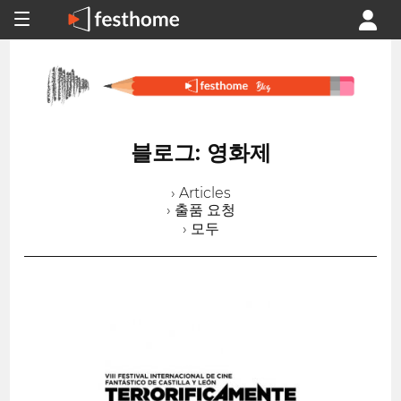
블로그: 영화제
› Articles
› 출품 요청
› 모두