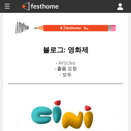
블로그: 영화제
› Articles
› 출품 요청
› 모두