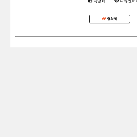
극영화
다큐멘터
영화제