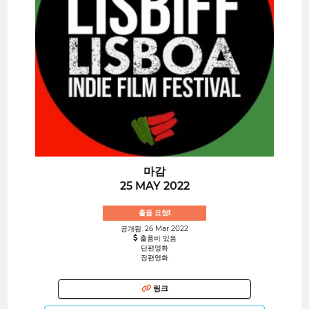
마감
25 MAY 2022
출품 요청!
공개됨: 26 Mar 2022
출품비 있음
단편영화
장편영화
링크