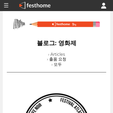
블로그: 영화제
› Articles
› 출품 요청
› 모두