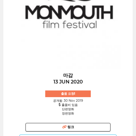
마감
13 JUN 2020
출품 요청!
공개됨: 30 Nov 2019
출품비 있음
단편영화
장편영화
링크