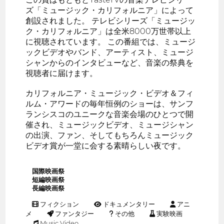
ズ「ミュージック・カリフォルニア」によって
創設されました。 テレビシリーズ「ミュージッ
ク・カリフォルニア」は全米8000万世帯以上
に視聴されています。 この番組では、ミュージ
ックビデオやバンド、アーティスト、ミュージ
シャンからのインタビューなど、音楽の祭典を
視聴者に届けます。
カリフォルニア・ミュージック・ビデオ＆フィ
ルム・アワードの毎年恒例のショーは、サンフ
ランシスコのユニークな音楽会場のひとつで開
催され、ミュージックビデオ、ミュージシャン
の出演、ファン、そしてもちろんミュージック
ビデオ賞が一堂に会する素晴らしい夜です。
国際映画祭
短編映画祭
長編映画祭
フィクション
ドキュメンタリー
アニ
メ
ファンタジー
その他
実験映画
Music Video