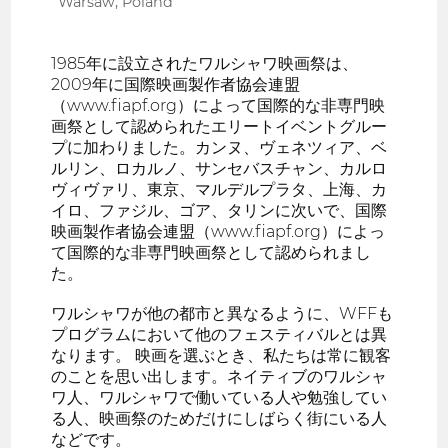
Warsaw, Poland
1985年に設立されたワルシャワ映画祭は、
2009年に国際映画製作者協会連盟
（www.fiapf.org）によって国際的な非専門映
画祭として認められたエリートイベントグルー
プに加わりました。カンヌ、ヴェネツィア、ベ
ルリン、ロカルノ、サンセバスチャン、カルロ
ヴィヴァリ、東京、マルデルプラタ、上海、カ
イロ、ファジル、ゴア、タリンに次いで、国際
映画製作者協会連盟（www.fiapf.org）によっ
て国際的な非専門映画祭として認められまし
た。
ワルシャワが他の都市と異なるように、WFFも
プログラムにおいて他のフェスティバルとは異
なります。 映画を選ぶとき、私たちは常に観客
のことを思い出します。ネイティブのワルシャ
ワ人、ワルシャワで働いている人や勉強してい
る人、映画祭のためだけにしばらく街にいる人
などです。