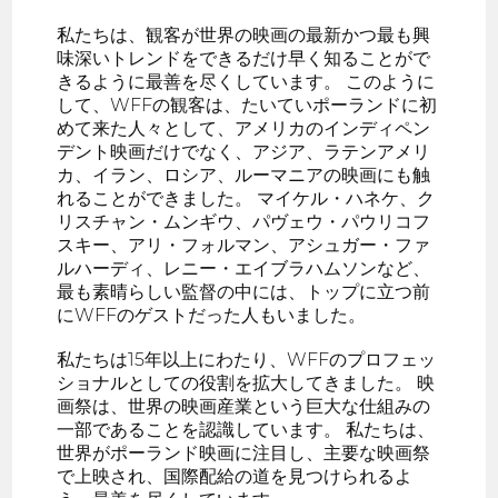
私たちは、観客が世界の映画の最新かつ最も興
味深いトレンドをできるだけ早く知ることがで
きるように最善を尽くしています。 このように
して、WFFの観客は、たいていポーランドに初
めて来た人々として、アメリカのインディペン
デント映画だけでなく、アジア、ラテンアメリ
カ、イラン、ロシア、ルーマニアの映画にも触
れることができました。 マイケル・ハネケ、ク
リスチャン・ムンギウ、パヴェウ・パウリコフ
スキー、アリ・フォルマン、アシュガー・ファ
ルハーディ、レニー・エイブラハムソンなど、
最も素晴らしい監督の中には、トップに立つ前
にWFFのゲストだった人もいました。
私たちは15年以上にわたり、WFFのプロフェッ
ショナルとしての役割を拡大してきました。 映
画祭は、世界の映画産業という巨大な仕組みの
一部であることを認識しています。 私たちは、
世界がポーランド映画に注目し、主要な映画祭
で上映され、国際配給の道を見つけられるよ