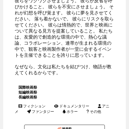
彼らをワクワクさせましょう。 彼らが反省を呼
びかけること。 彼らを不安にさせましょう。 そ
れが幻想を呼び覚ます。 彼らに夢を見させてく
ださい。 落ち着かないで。 彼らにリスクを取ら
せてください。 彼らは情熱的で、世界と映画に
ついて異なる見方を提案していること。 私たち
は、友愛的で創造的な環境の中で、熱心な議
論、コラボレーション、連帯が生まれる環境の
中で、観客と映画製作者が一堂に会するイベン
トを主催できることを誇りに思っています。
なぜなら、文化は私たちを結びつけ、物語が教
えてくれるからです。
国際映画祭
短編映画祭
長編映画祭
フィクション
ドキュメンタリー
アニ
メ
ファンタジー
ホラー
その他
映画祭