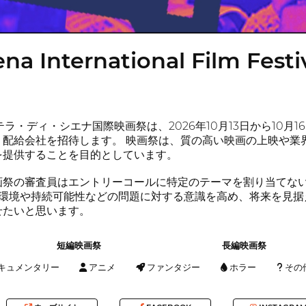
ena International Film Festi
テラ・ディ・シエナ国際映画祭は、2026年10月13日から10
、配給会社を招待します。 映画祭は、質の高い映画の上映や業
を提供することを目的としています。
画祭の審査員はエントリーコールに特定のテーマを割り当てない
、環境や持続可能性などの問題に対する意識を高め、将来を見据
せたいと思います。
短編映画祭
長編映画祭
キュメンタリー
アニメ
ファンタジー
ホラー
その